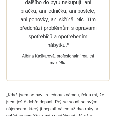
dalšího do bytu nekupují: ani
pračku, ani ledničku, ani postele,
ani pohovky, ani skříně. Nic. Tím
předchází problémům s opravami
spotřebičů a opotřebením
nábytku.“
Albína Kaškarová, profesionální realitní
makléřka
„Když jsem se bavil s jednou známou, řekla mi, že
jsem ještě dobře dopadl. Prý se soudí se svým
nájemcem, který jí neplatí nájem už dva roky, a
pořád ho nemůže z bytu vystěhovat. Já už s