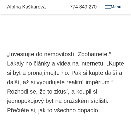
Albína Kaškarová
774 849 270
Menu
„Investujte do nemovitostí. Zbohatnete.“
Lákaly ho články a videa na internetu. „Kupte
si byt a pronajímejte ho. Pak si kupte další a
další, až si vybudujete realitní impérium.“
Rozhodl se, že to zkusí, a koupil si
jednopokojový byt na pražském sídlišti.
Přečtěte si, jak to všechno dopadlo.