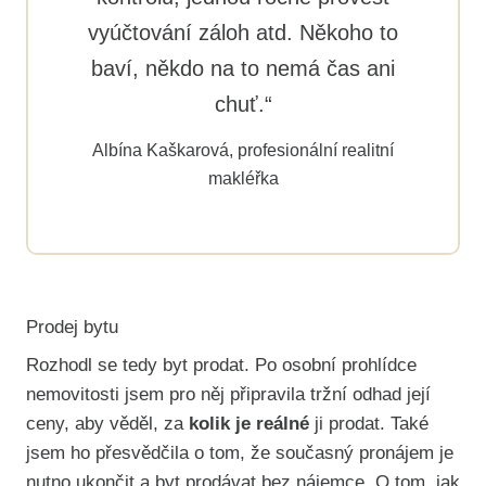
vyúčtování záloh atd. Někoho to
baví, někdo na to nemá čas ani
chuť.“
Albína Kaškarová, profesionální realitní
makléřka
Prodej bytu
Rozhodl se tedy byt prodat. Po osobní prohlídce
nemovitosti jsem pro něj připravila tržní odhad její
ceny, aby věděl, za
kolik je reálné
ji prodat. Také
jsem ho přesvědčila o tom, že současný pronájem je
nutno ukončit a byt prodávat bez nájemce. O tom, jak