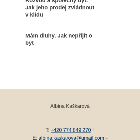
Rozvod a společný byt.
Jak jeho prodej zvládnout
v klidu
Mám dluhy. Jak nepřijít o
byt
Albína Kaškarová
T:
+420 774 849 270
E:
albina.kaskarova@gmail.com