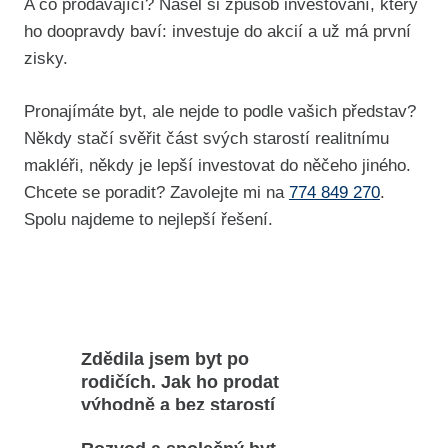
A co prodávající? Našel si způsob investování, který
ho doopravdy baví: investuje do akcií a už má první
zisky.
Pronajímáte byt, ale nejde to podle vašich představ?
Někdy stačí svěřit část svých starostí realitnímu
makléři, někdy je lepší investovat do něčeho jiného.
Chcete se poradit? Zavolejte mi na
774 849 270
.
Spolu najdeme to nejlepší řešení.
Čtěte také
Zdědila jsem byt po
rodičích. Jak ho prodat
výhodně a bez starostí